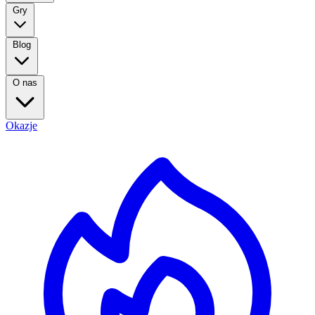
Gry
Blog
O nas
Okazje