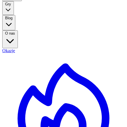
Gry
Blog
O nas
Okazje