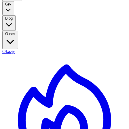
Gry
Blog
O nas
Okazje