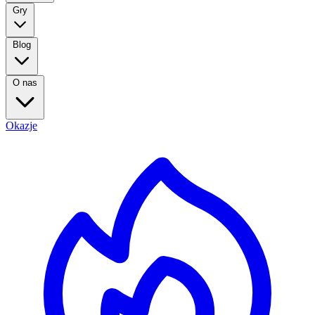
Gry
Blog
O nas
Okazje