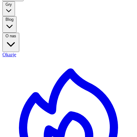
Gry
Blog
O nas
Okazje