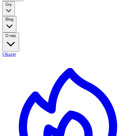
Gry
Blog
O nas
Okazje