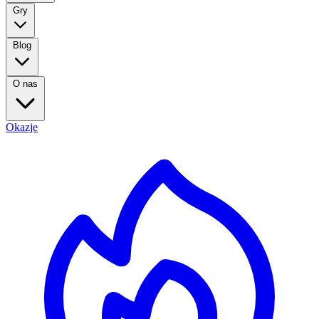
Gry
Blog
O nas
Okazje