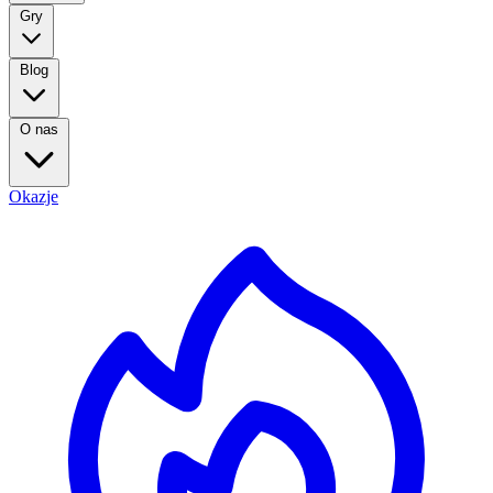
Gry
Blog
O nas
Okazje