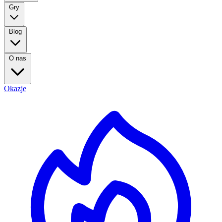
Gry
Blog
O nas
Okazje