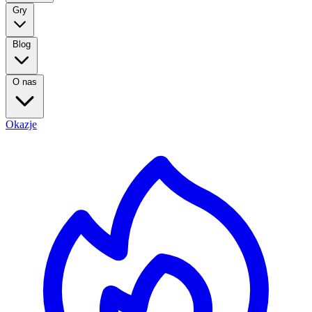
Gry
Blog
O nas
Okazje