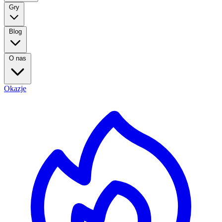
Gry
Blog
O nas
Okazje