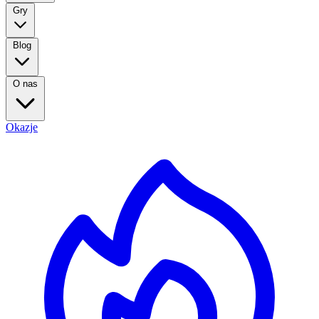
Gry
Blog
O nas
Okazje