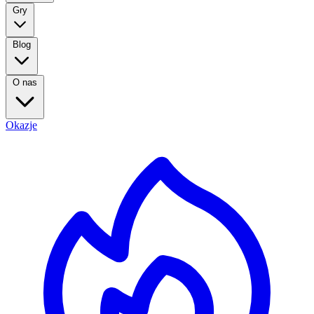
Gry
Blog
O nas
Okazje