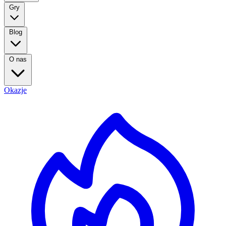
Gry
Blog
O nas
Okazje