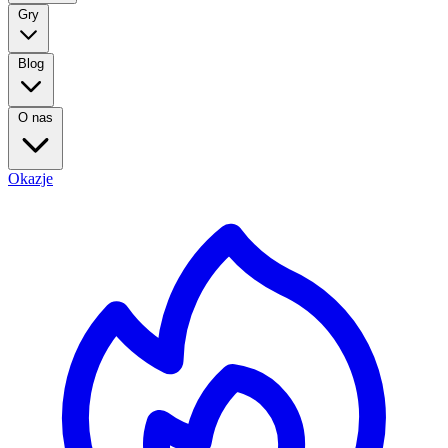
Gry
Blog
O nas
Okazje