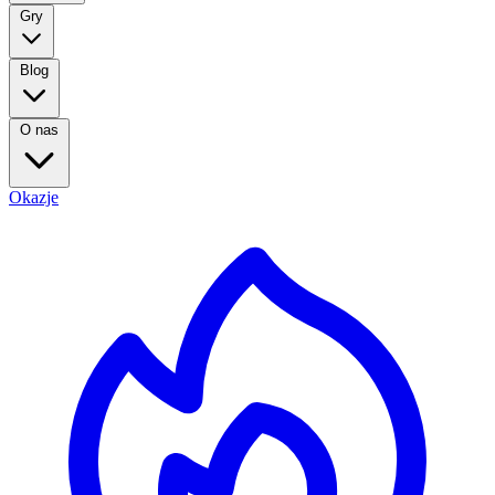
Gry
Blog
O nas
Okazje