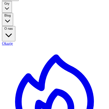
Gry
Blog
O nas
Okazje