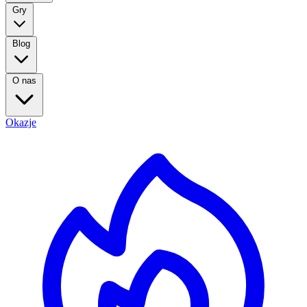
Gry
Blog
O nas
Okazje