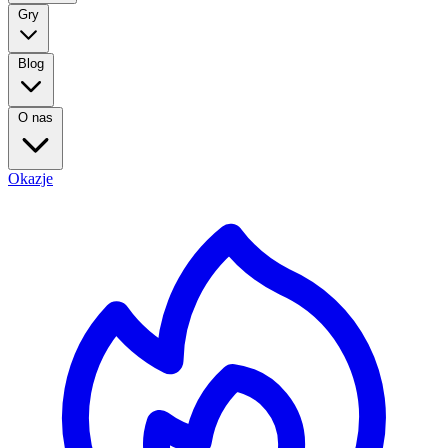
Gry
Blog
O nas
Okazje