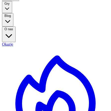
Gry
Blog
O nas
Okazje