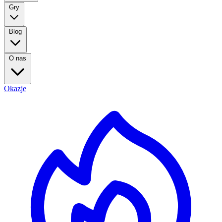
Gry
Blog
O nas
Okazje