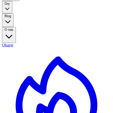
Gry
Blog
O nas
Okazje