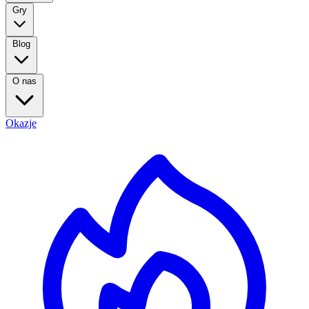
Gry
Blog
O nas
Okazje