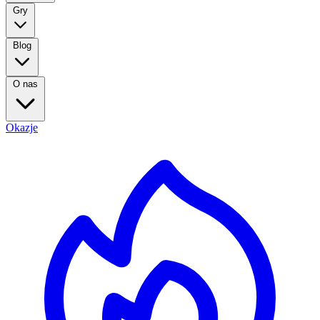
Gry
Blog
O nas
Okazje