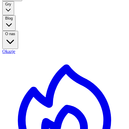
Gry
Blog
O nas
Okazje