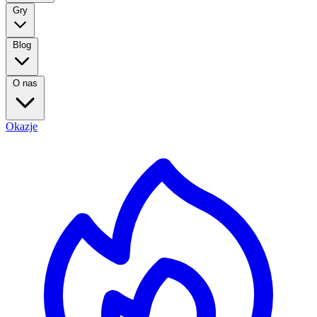
Gry
Blog
O nas
Okazje