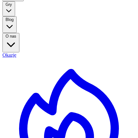
Gry
Blog
O nas
Okazje