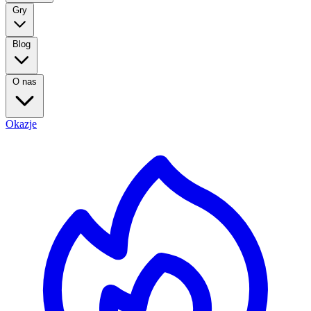
Gry
Blog
O nas
Okazje