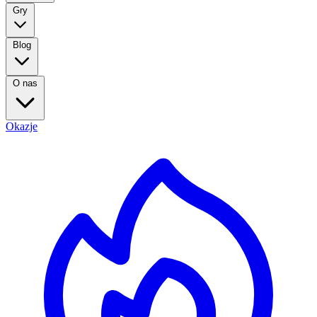
Gry
Blog
O nas
Okazje