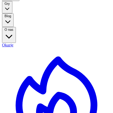
Gry
Blog
O nas
Okazje