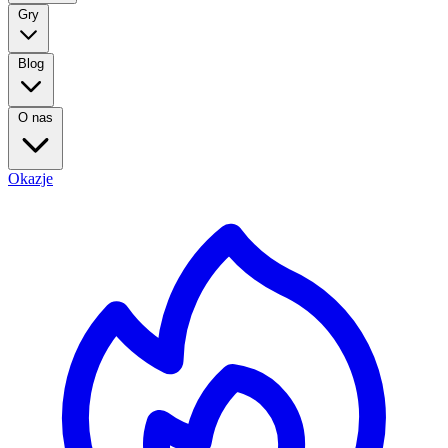
Gry
Blog
O nas
Okazje