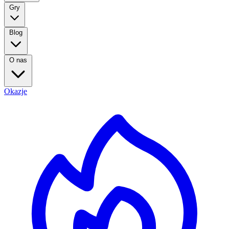
Gry
Blog
O nas
Okazje