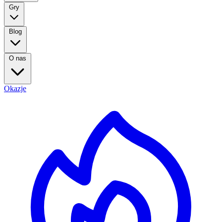
Gry
Blog
O nas
Okazje