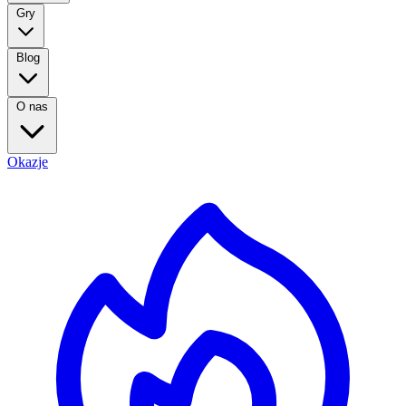
Gry
Blog
O nas
Okazje