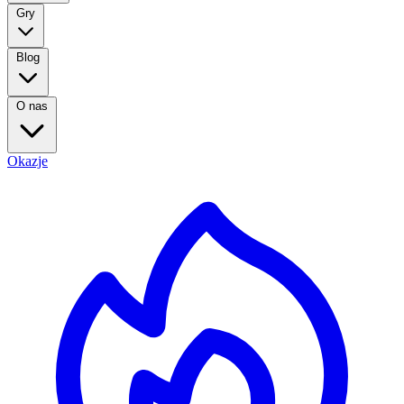
Gry
Blog
O nas
Okazje