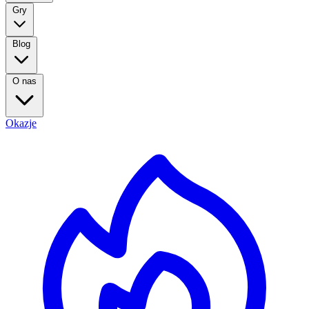
Gry
Blog
O nas
Okazje