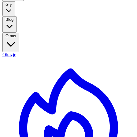
Gry
Blog
O nas
Okazje