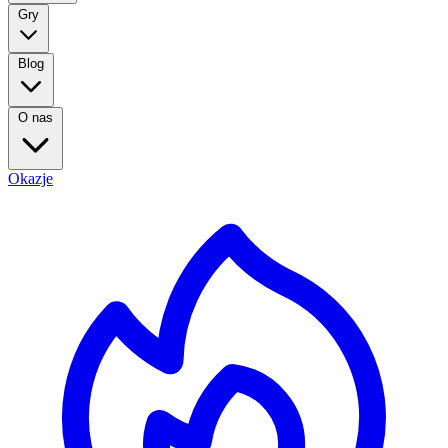
Gry
Blog
O nas
Okazje