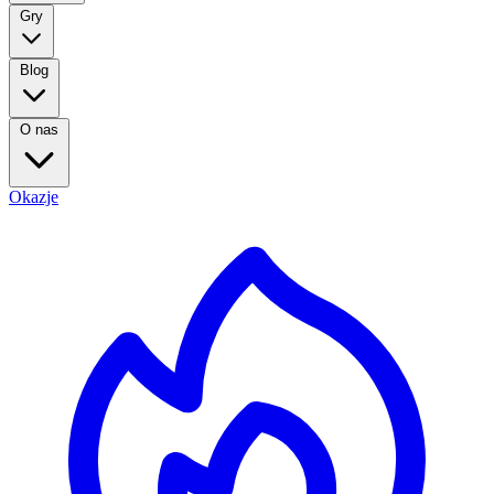
Gry
Blog
O nas
Okazje