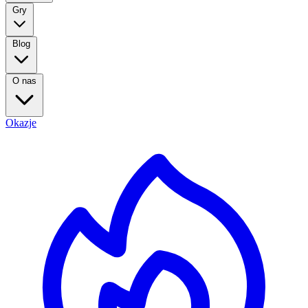
Gry
Blog
O nas
Okazje