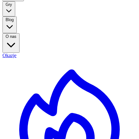
Gry
Blog
O nas
Okazje