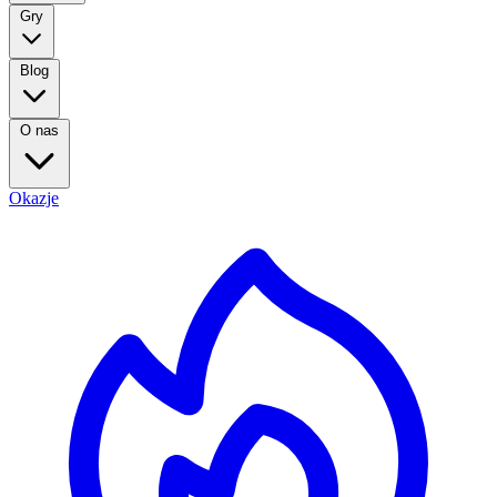
Gry
Blog
O nas
Okazje