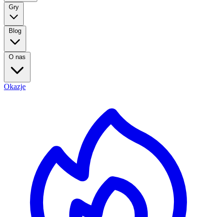
Gry
Blog
O nas
Okazje