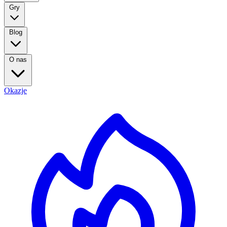
Gry
Blog
O nas
Okazje