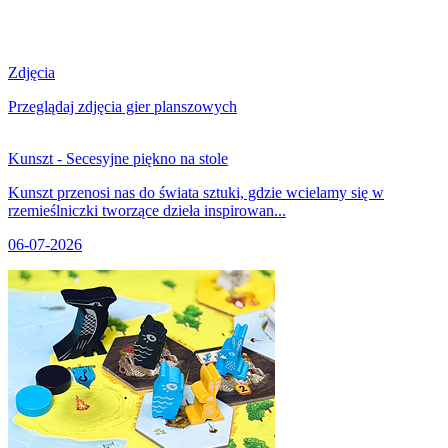
Zdjęcia
Przeglądaj zdjęcia gier planszowych
Kunszt - Secesyjne piękno na stole
Kunszt przenosi nas do świata sztuki, gdzie wcielamy się w
rzemieślniczki tworzące dzieła inspirowan...
06-07-2026