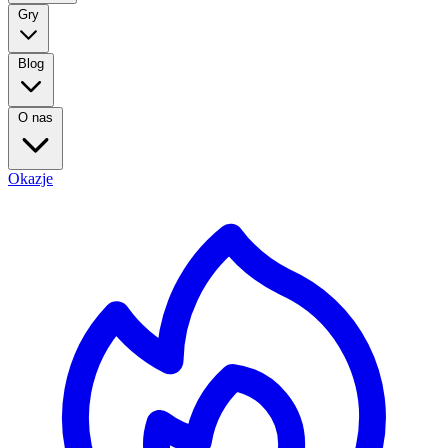
Gry
Blog
O nas
Okazje