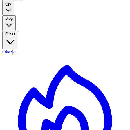
Gry
Blog
O nas
Okazje