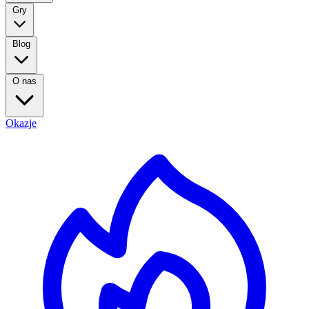
Gry
Blog
O nas
Okazje