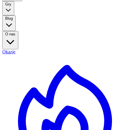
Gry
Blog
O nas
Okazje