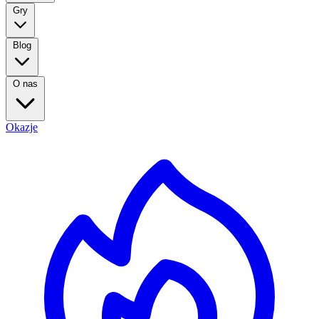
Gry
Blog
O nas
Okazje