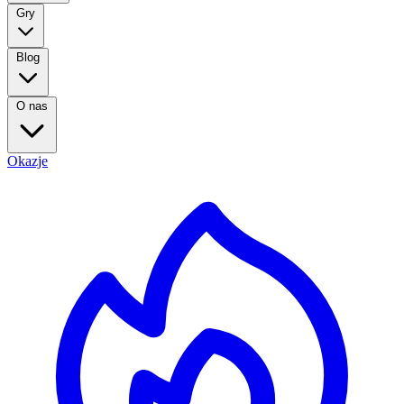
Gry
Blog
O nas
Okazje